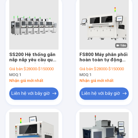
SS200 Hệ thống gắn
FS800 Máy phân phối
nắp nắp yêu cầu quy
hoàn toàn tự động
trình gắn nắp của
công nghiệp FPC
Giá bán:
$28000-$150000
Giá bán:
$28000-$150000
FCBGA/FCCSP. Hỗ
năng lượng mới hỗ
MOQ:
1
MOQ:
1
trợ mạch tích hợp
trợ Max. 2100mm dài
OEM
tấm mang
Nhận giá mới nhất
Nhận giá mới nhất
Liên hệ với bây giờ
Liên hệ với bây giờ