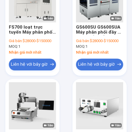
FS700 loạt trực
GS600SU GS600SUA
tuyến Máy phân phối
Máy phân phối đầy đủ
trực quan tự động
không đầy đủ cho
Giá bán:
$28000-$150000
Giá bán:
$28000-$150000
FPC SMT Dam&Fill
khuôn dạng chết đầy
MOQ:
1
MOQ:
1
MiniLED Flip-chip BGA
đủ không đầy đủ
Underfill
FCBGA FCCSP SIP
Nhận giá mới nhất
Nhận giá mới nhất
Packaging CUF Ứng
dụng
Liên hệ với bây giờ
Liên hệ với bây giờ
Nhà
Sản phẩm
Trình diễn VR