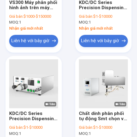
VS300 Máy phân phối
KDC/DC Series
Về chúng tôi
hình ảnh trên máy
Precision Dispensing
tính để bànTWS Máy
Controller VCM
Giá bán:
$1000-$150000
Giá bán:
$1-$10000
nhận tai nghe không
SEMICONDUCTOR
Chuyến tham quan nhà máy
MOQ:
1
MOQ:
1
dây Máy phát động
CHIP DIE BOND MEMS
tuyến tính Máy phát
SOLDER PASTE
Nhận giá mới nhất
Nhận giá mới nhất
Kiểm soát chất lượng
thanh phẳng LCM
DISPENSING micro
dosing
Liên hệ với bây giờ
Liên hệ với bây giờ
Liên hệ với chúng tôi
Yêu cầu Đặt giá
Máy phân phối chất dính
Máy phân phối keo vi
KDC/DC Series
Chất dính phân phối
Máy phân phối năm trục
Precision Dispensing
tự động Smt chọn và
Controller VCM
đặt máy bàn ODM
Máy gắn hoàn toàn tự động
Giá bán:
$1-$10000
Giá bán:
$1-$10000
SEMICONDUCTOR
MF280R chính xác
MOQ:
1
MOQ:
1
CHIP DIE BOND MEMS
đầu áp suất vi mô