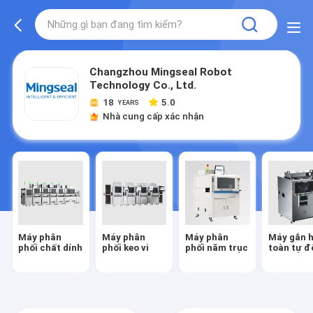
Changzhou Mingseal Robot
Technology Co., Ltd.
18
5.0
YEARS
Nhà cung cấp xác nhận
Máy phân
Máy phân
Máy phân
Máy gắn 
phối chất dính
phối keo vi
phối năm trục
toàn tự đ