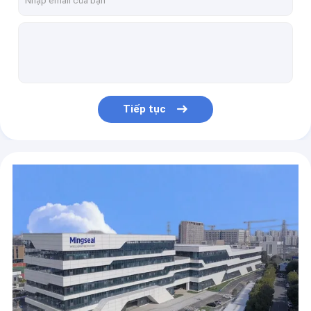
KDP series TWO-COMPONENT SCREW VALVE Glue cấu trúc hai thành phần
KSV1000 Máy ảnh AA Process MEMS Solder Paste Thermal Conductive Coating cho bán dẫn
KSP series single-component screw valves Máy phân phối máy tính để bàn,FFKM, DC không chải
GS600SW Máy phân phối Wafer-Level RDL WLP CUF đầu tiên Ứng dụng cho Wafer Form Underfill
KSP series Single-Component Screw Valve Coating Sealing Bonding Filling Packaging Potting UV Curing Adhesive Thermal Gel
Tiếp tục
KDC/DC Series Precision Dispensing Controller VCM SEMICONDUCTOR CHIP DIE BOND MEMS SOLDER PASTE DISPENSING Ngành công nghiệp ống kính
PJS-100 Series Piezoelectric Jetting Valve Acoustics Semiconductor Optics Ô tô Điện tử Ứng dụng pin năng lượng mới
KDC/DC Series Precision Dispensing Controller VCM SEMICONDUCTOR CHIP DIE BOND MEMS SOLDER PASTE DISPENSING micro dosing
KPS2000 Series Piezoelectric Jetting Valve (Ngày nâng cấp) Acoustics Semiconductor Optics Medical Dispaly Screen
KDC/DC Series Precision Dispensing Controller VCM SEMICONDUCTOR CHIP DIE BOND MEMS SOLDER PASTE DISPENSING micro dosing