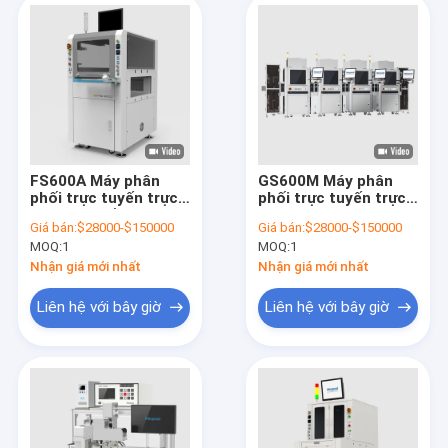
FS600A Máy phân
GS600M Máy phân
phối trực tuyến trực
phối trực tuyến trực
quan Máy đồng bộ
quan MEMS
Giá bán:
$28000-$150000
Giá bán:
$28000-$150000
hai van Laser
Microphone MEMS
MOQ:
1
MOQ:
1
Altimetry hệ thống
Barometer Ultra-
cân
precision Dispensing
Nhận giá mới nhất
Nhận giá mới nhất
Controller
Liên hệ với bây giờ
Liên hệ với bây giờ