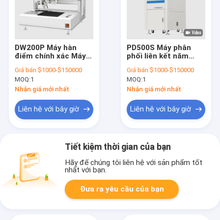
DW200P Máy hàn
PD500S Máy phân
điểm chính xác Máy
phối liên kết năm
phát thanh / máy thu
trục Kính VR TWS
Giá bán:
$1000-$150000
Giá bán:
$1000-$150000
động cơ rung phẳng
Sản phẩm Nhẫn
MOQ:
1
MOQ:
1
FPC Sản phẩm dẫn
thông minh TP Bên
đầu động cơ cuộn
cạnh Kẹp tay thông
Nhận giá mới nhất
Nhận giá mới nhất
dây giọng nói
minh / Đồng hồ
Liên hệ với bây giờ
Liên hệ với bây giờ
Tiết kiệm thời gian của bạn
Hãy để chúng tôi liên hệ với sản phẩm tốt
nhất với bạn.
Đưa ra yêu cầu của bạn