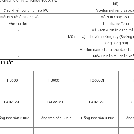
 chuẩn điểm tham chiếu trục X/Y/Z
bộ)
nh điều khiển công nghiệp IPC
Mô-đun nghiêng và xo
hiết bị sưởi ấm bằng vòi
Mô-đun xoay 360 °
Đường đơn
Tải / thả tự động
-
Mã vạch & Nhận dạng m
Mô-đun vận chuyển đường ray (Đường r
-
song song hai)
-
Mô-đun nâng (Tăng lưỡi dao/Tăn
-
Mô-đun hấp thụ chân kh
 thuật
FS600
FS600F
FS600DF
FATP/SMT
FATP/SMT
FATP/SMT
C
ng treo sàn 3 trục
Cổng treo sàn 3 trục
Cổng treo sàn 3 trục
Cổng t