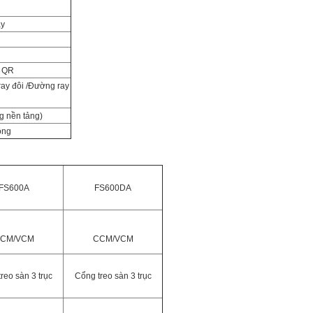
ay
ã QR
ay đôi /Đường ray
g nền tảng)
ông
FS600A
FS600DA
CM/VCM
CCM/VCM
reo sàn 3 trục
Cổng treo sàn 3 trục