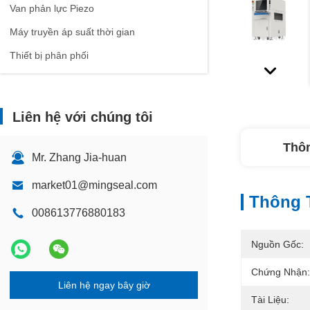
Van phản lực Piezo
Máy truyền áp suất thời gian
Thiết bị phân phối
Liên hệ với chúng tôi
Thôn
Mr. Zhang Jia-huan
market01@mingseal.com
Thông T
008613776880183
Nguồn Gốc:
Chứng Nhận:
Liên hệ ngay bây giờ
Tài Liệu: