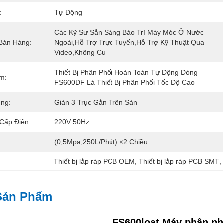
:
Tự Động
Các Kỹ Sư Sẵn Sàng Bảo Trì Máy Móc Ở Nước 
 Bán Hàng:
Ngoài,Hỗ Trợ Trực Tuyến,Hỗ Trợ Kỹ Thuật Qua 
Video,Không Cu
Thiết Bị Phân Phối Hoàn Toàn Tự Động Dòng 
m:
FS600DF Là Thiết Bị Phân Phối Tốc Độ Cao
ung:
Giàn 3 Trục Gắn Trên Sàn
Cấp Điện:
220V 50Hz
(0,5Mpa,250L/phút) ×2 Chiều
Thiết bị lắp ráp PCB OEM
, 
Thiết bị lắp ráp PCB SMT
,
Sản Phẩm
FS600
loạt
Máy phân phố