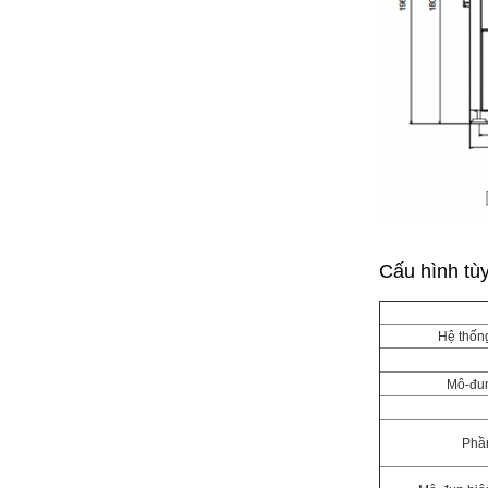
Cấu hình tù
Hệ thống
Mô-đun
Phầ