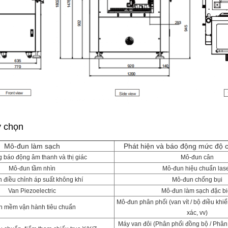
y chọn
Mô-đun làm sạch
Phát hiện và báo động mức độ c
 báo động âm thanh và thị giác
Mô-đun cân
Mô-đun tầm nhìn
Mô-đun hiệu chuẩn las
 điều chỉnh áp suất không khí
Mô-đun chống bụi
Van Piezoelectric
Mô-đun làm sạch đặc bi
Mô-đun phân phối (van vít / bộ điều khi
n mềm vận hành tiêu chuẩn
xác, vv)
Máy van đôi (Phân phối đồng bộ / Phâ