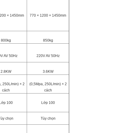
1200 × 1450mm
770 × 1200 × 1450mm
800kg
850kg
V AV 50Hz
220V AV 50Hz
2.8KW
3.6KW
, 250L/min) × 2
(0,5Mpa, 250L/min) × 2
cách
cách
Lớp 100
Lớp 100
Tùy chọn
Tùy chọn