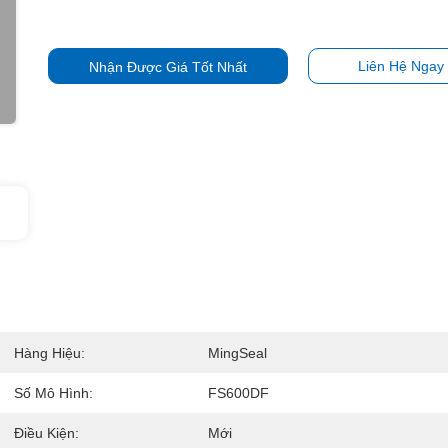
Liên Hệ Ngay
Nhận Được Giá Tốt Nhất
Hàng Hiệu:
MingSeal
Số Mô Hình:
FS600DF
Điều Kiện:
Mới